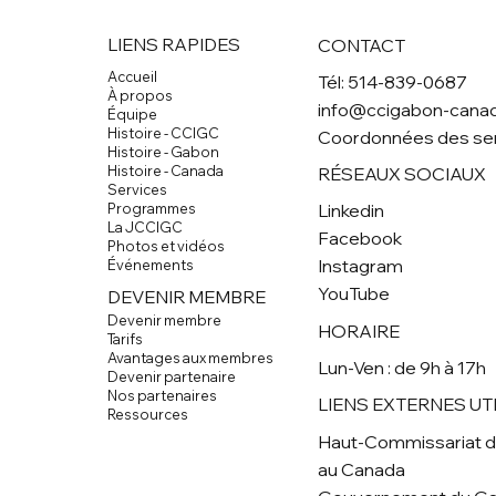
LIENS RAPIDES
CONTACT
Accueil
Tél: 514-839-0687
À propos
info@ccigabon-canad
Équipe
Histoire - CCIGC
Coordonnées des se
Histoire - Gabon
Histoire - Canada
RÉSEAUX SOCIAUX
Services
Linkedin
Programmes
La JCCIGC
Facebook
Photos et vidéos
Instagram
Événements
YouTube
DEVENIR MEMBRE
Devenir membre
HORAIRE
Tarifs
Avantages aux membres
Lun-Ven : de 9h à 17h
Devenir partenaire
Nos partenaires
LIENS EXTERNES UT
Ressources
Haut-Commissariat 
au Canada