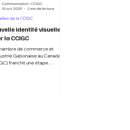
Communication - CCIGC
10 oct. 2025
2 min de lecture
lles de la CCIGC
velle identité visuelle
r la CCIGC
hambre de commerce et
dustrie Gabonaise au Canada
GC) franchit une étape
rtante dans son évolution.
 un souci de clarté et de
sentativité bilatérale, notre
nisation adopte désormais le
commercial Chambre de
erce et d’industrie Gabon-
da (CCIGC).