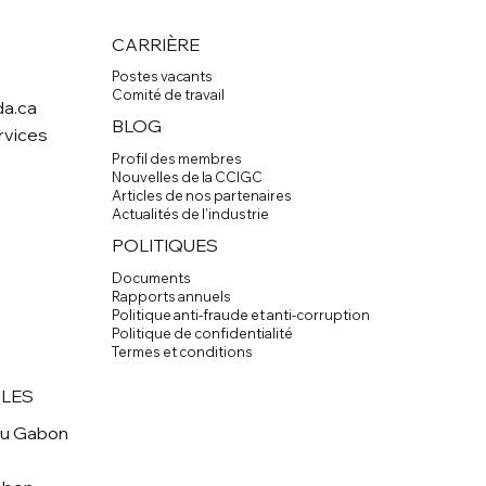
CARRIÈRE
Postes vacants
Comité de travail
a.ca
BLOG
rvices
Profil des membres
Nouvelles de la CCIGC
Articles de nos partenaires
Actualités de l'industrie
POLITIQUES
Documents
Rapports annuels
Politique anti-fraude et anti-corruption
Politique de confidentialité
Termes et conditions
ILES
du Gabon