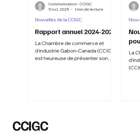
Communication - CCIGC
11 oct. 2025
1 min de lecture
Nouvelles de la CCIGC
Nouve
Rapport annuel 2024-2025
Nou
pou
La Chambre de commerce et
d’industrie Gabon-Canada (CCIGC)
La C
est heureuse de présenter son
d’in
rapport annuel 2024-2025,
(CCI
retraçant une année riche en défis,
impo
actions et réalisations visant à
Dans
renforcer les échanges
repré
économiques entre le Gabon et le
orga
Canada. Découvrez les faits
nom 
saillants de l’année, ainsi que les
comm
initiatives mises en place pour
CCIGC
Cana
soutenir les entrepreneurs,
développer des partenariats