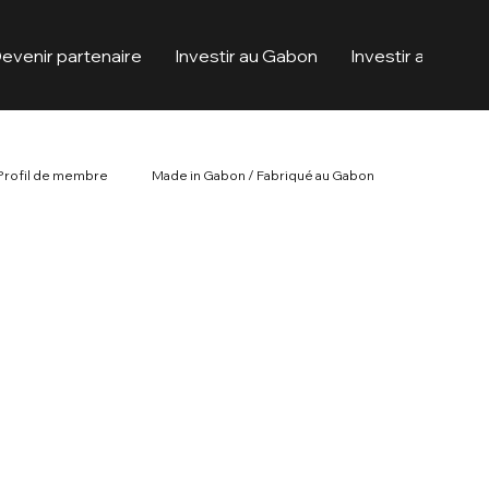
evenir partenaire
Investir au Gabon
Investir au Cana
Profil de membre
Made in Gabon / Fabriqué au Gabon