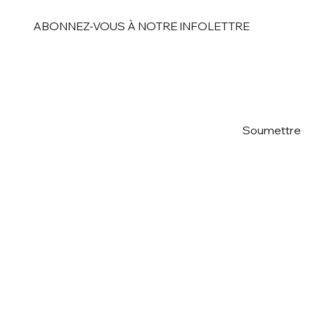
stratégiques et faire rayonner les
opportunités d’affaires dans l’axe
ABONNEZ-VOUS À NOTRE INFOLETTRE
Canada-Gabon.
Email
*
Oui, inscrivez-moi à votre 
Soumettre
lettre d'information
*