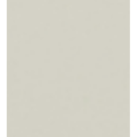
international
La Chambre de commerce et d’industrie Gabon-
Canada (CCIGC) annonce officiellement l’organisation
du Forum Économique International Gabon 2026, un
événement international consacré à la promotion des
opportunités d’investissement au Gabon, au
développement de partenariats économiques
stratégiques et au renforcement des relations entre
les acteurs économiques gabonais, canadiens et
internationaux.