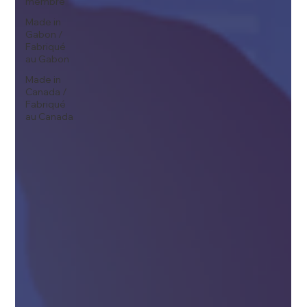
membre
Made in
Gabon /
Fabriqué
au Gabon
Made in
Canada /
Fabriqué
au Canada