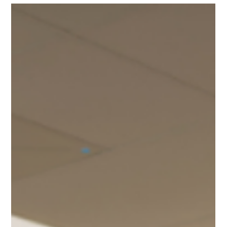
au Forum économique international Gabon-Canada
(FEIGC 2026), organisé par la Chambre de commerce
et d'industrie Gabon-Canada (CCIGC).