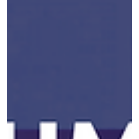
La Chambre de commerce et d’industrie Gabon-
Canada (CCIGC) est fière de souligner le parcours
inspirant de Denis Ayenoue, premier membre actif de
la JCCIGC (aile jeunesse de la CCIGC), qui s’est illustré
lors du concours Mon entreprise 2026 du Centre
d’entrepreneuriat ESG UQAM. Denis Ayenoue a
remporté le prestigieux Prix Fonds Afro-
Entrepreneurs, accompagné d’une bourse de 6 000 $,
grâce à son projet entrepreneurial Délices Niamatos.